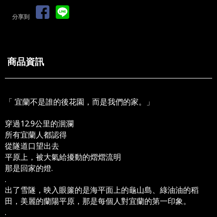
分享到
商品資訊
「 宜蘭不是誰的後花園，而是我們的家。」
穿過12.9公里的洄瀾
所有宜蘭人都認得
從隧道口望出去
平原上，被大氣給擾動的熠熠流明
那是回家的燈.
.
出了雪隧，映入眼簾的是海平面上的龜山島、綠油油的稻
田，美麗的蘭陽平原，那是每個人對宜蘭的第一印象。
.