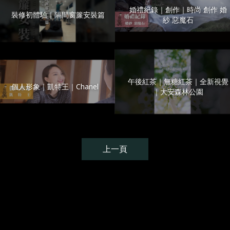
婚禮紀錄｜創作｜時尚 創作 婚
裝修初體驗｜隔間窗簾安裝篇
紗 惡魔石
午後紅茶｜無糖紅茶｜全新視覺
個人形象｜凱特王｜Chanel
｜大安森林公園
上一頁