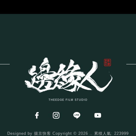
THEEDGE FILM STUDIO
Designed by
揚京快客
Copyright © 2026
..
累積人氣: 223999