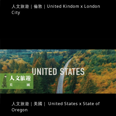
人文旅遊｜倫敦｜United Kindom x London
City
人文旅遊｜美國｜ United States x State of
Oregon