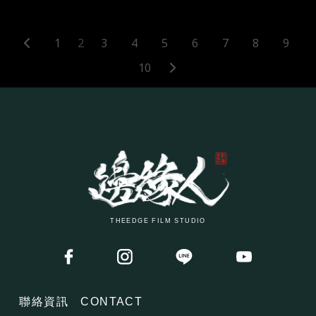
1
2
3
4
5
6
7
8
9
10
THEEDGE FILM STUDIO
聯絡資訊
CONTACT